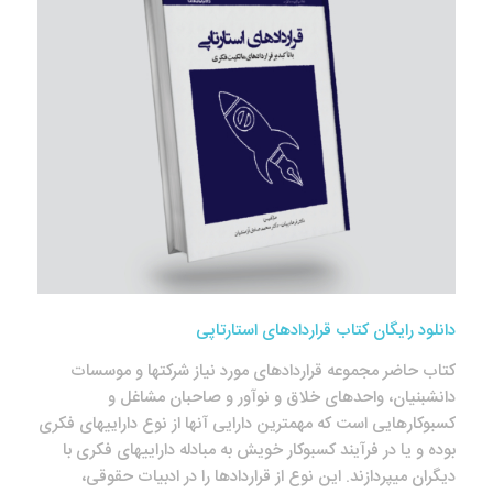
دانلود رایگان کتاب قراردادهای استارتاپی
کتاب حاضر مجموعه قراردادهای مورد نیاز شرکت‎ها و موسسات
دانش‎بنیان، واحدهای خلاق و نوآور و صاحبان مشاغل و
کسب‎وکارهایی است که مهمترین دارایی آن‎ها از نوع دارایی‎های فکری
بوده و یا در فرآیند کسب‎وکار خویش به مبادله دارایی‎های فکری با
دیگران می‎پردازند. این نوع از قراردادها را در ادبیات حقوقی،