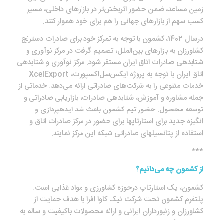
زمین مساعد، ضمن حضور اثربخش‌تر در بازارهای داخلی، مسیر
کسب سهم از بازارهای جهانی را هم برای خود هموار کنند.
درسال 1402، کشمون با توجه به تمرکز خود برای صادرات دسترنج
کشاورزان به بازارهای بین‌الملل، تصمیم گرفت در مرکز نوآوری و
شتابدهی صادرات اتاق ایران مستقر شود. مرکز نوآوری و شتابدهی
اتاق ایران با توجه به پروژه ایکس‌سل‌اکسپورت، XcelExport
خدمات متنوعی را به شرکت‌های صادراتی ارائه می‌دهد. خدماتی از
جمله مشاوره و آموزش، شتابدهی صادرات، بازاریابی صادراتی و
توسعه محصول. حضور تیم کشمون باعث شد ایده‎پردازی و
انگیزه جدید برای استارتاپ‎ها برای حضور در مرکز صادرات اتاق و
استفاده از پتانسیل‎های صادراتی شبکه این مرکز نمایند.
***
از کشمون چه می‌دانیم؟
کشمون، یک استارت‎اپ درحوزه کشاورزی و مواد غذایی است.
پلتفرم کشمون تحت شرکت نیک کاوا افرا با هدف حمایت از
کشاورزان و زنبورداران ایرانی و ارائه محصولات باکیفیت و سالم به